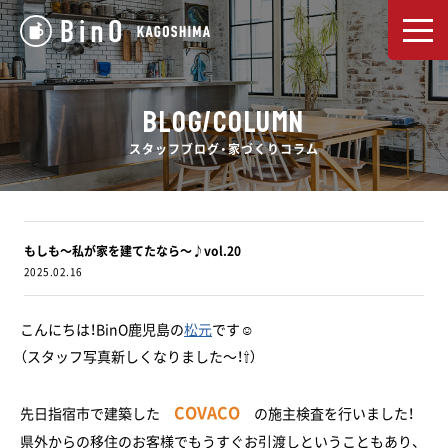
BLOG/COLUMN
スタッフブログ・家づくりコラム
もしも～私が家を建てたなら～♪vol.20
2025.02.16
こんにちは！BinO鹿児島の
松元
です☺
（スタッフ写真新しくなりました～！⇧）
COVACO
先日指宿市で建築した
の施主検査を行いました！
県外からの移住のお客様でもうすぐお引渡しということもあり、